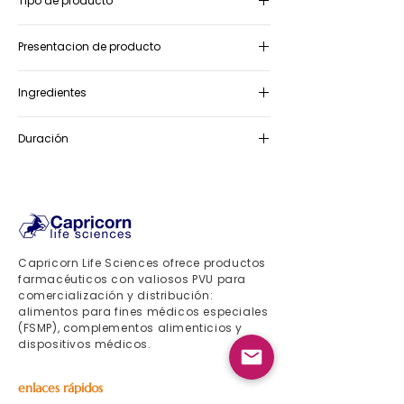
Tipo de producto
Suplemento alimenticio
Presentacion de producto
Caja que contiene 1 frasco de gotas
Ingredientes
orales de 10ml
Lactobacillus reuteri SGL01
Duración
24 meses
Capricorn Life Sciences ofrece productos
farmacéuticos con valiosos PVU para
comercialización y distribución:
alimentos para fines médicos especiales
(FSMP), complementos alimenticios y
dispositivos médicos.
enlaces rápidos