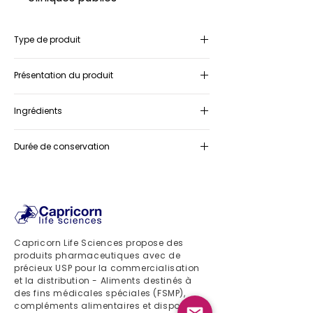
Type de produit
Complément alimentaire
Présentation du produit
Boîte contenant 2 plaquettes
Ingrédients
thermoformées de 10 gélules chacune
Soja fermenté, Resvératrol, Magnésium,
Durée de conservation
Mélatonine, Vitamine D, Vitamine K
36 mois
Capricorn Life Sciences propose des
produits pharmaceutiques avec de
précieux USP pour la commercialisation
et la distribution - Aliments destinés à
des fins médicales spéciales (FSMP),
compléments alimentaires et dispositifs