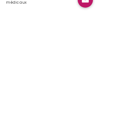
médicaux
Liens rapides
Maison
À propos de nous
Liste de produits
Événement 2024
Bulletin
Contact
Liste de produits
Gynécologie
Gastro-entérologie
Pédiatrie
Immunologie
Orthopédie
Urologie
Cardiologie
Neurologie
SNC
ORL
Contactez-nous