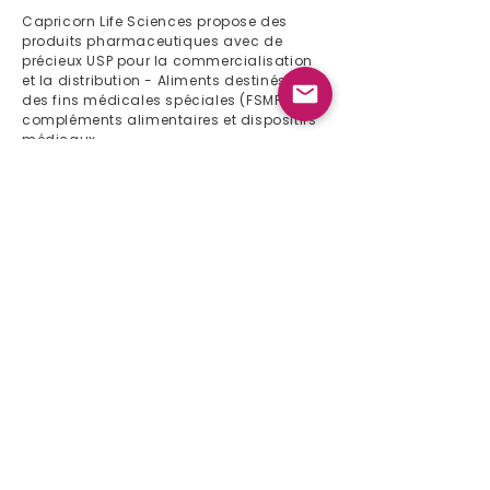
Capricorn Life Sciences propose des
produits pharmaceutiques avec de
précieux USP pour la commercialisation
et la distribution - Aliments destinés à
des fins médicales spéciales (FSMP),
compléments alimentaires et dispositifs
médicaux
Liens rapides
Maison
À propos de nous
Liste de produits
Événement 2024
Bulletin
Contact
Liste de produits
Gynécologie
Gastro-entérologie
Pédiatrie
Immunologie
Orthopédie