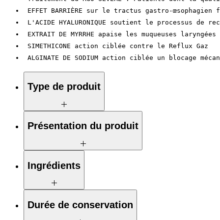
EFFET BARRIÈRE sur le tractus gastro-œsophagien f
L'ACIDE HYALURONIQUE soutient le processus de rec
EXTRAIT DE MYRRHE apaise les muqueuses laryngées 
SIMETHICONE action ciblée contre le Reflux Gaz
ALGINATE DE SODIUM action ciblée un blocage mécan
Type de produit
Dispositif médical de classe IIa
Présentation du produit
Gel oral en flacon, adaptateur réducteur
Ingrédients
pour seringue,
seringue doseuse et
cuillère doseuse.
Disponible en format
210 ml ou 300 ml
Sel de sodium d'acide hyaluronique de
Durée de conservation
faible poids moléculaire, alginate de
sodium, Mhyrr es tit. 30 % de