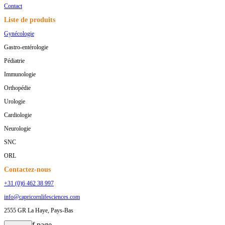
Contact
Liste de produits
Gynécologie
Gastro-entérologie
Pédiatrie
Immunologie
Orthopédie
Urologie
Cardiologie
Neurologie
SNC
ORL
Contactez-nous
+31 (0)6 462 38 997
info@capricornlifesciences.com
2555 GR La Haye, Pays-Bas
bottom of page