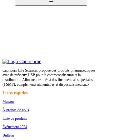
polysaccharides, gomme arabique,
gomme xanthane, dioxyde de silicium,
24mois
tocophérol, siméthicone
Capricorn Life Sciences propose des produits pharmaceutiques
avec de précieux USP pour la commercialisation et la
distribution - Aliments destinés à des fins médicales spéciales
(FSMP), compléments alimentaires et dispositifs médicaux
Liens rapides
Maison
À propos de nous
Liste de produits
Événement 2024
Bulletin