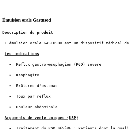
Émulsion orale Gastusod
Description du produit
L'émulsion orale GASTUSOD est un dispositif médical de
Les indications
Reflux gastro-œsophagien (RGO) sévère
Œsophagite
Brûlures d'estomac
Toux par reflux
Douleur abdominale
Arguments de vente uniques (USP)
Traitement du RGO SÉVÈRE : Patients dont la quali