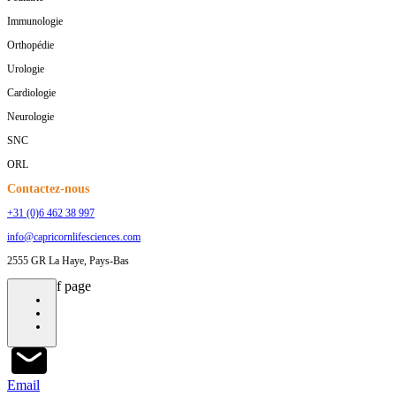
Immunologie
Orthopédie
Urologie
Cardiologie
Neurologie
SNC
ORL
Contactez-nous
+31 (0)6 462 38 997
info@capricornlifesciences.com
2555 GR La Haye, Pays-Bas
bottom of page
Email