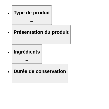
Type de produit
Complément alimentaire
Présentation du produit
Boîte contenant 1 flacon de gouttes orales
Ingrédients
de 10 ml
Lactobacillus reuteri SGL01
Durée de conservation
24mois