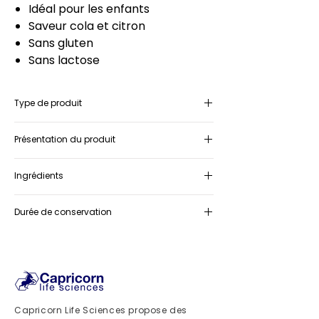
Idéal pour les enfants
Saveur cola et citron
Sans gluten
Sans lactose
Type de produit
Complément alimentaire
Présentation du produit
Boîte contenant 10 sachets 15ml
Ingrédients
Glucose, extrait de gingembre, chlorure
Durée de conservation
de sodium, citrate de potassium,
citrate de sodium, vitamine B2,
36 mois
vitamine B6, vitamine B1
Capricorn Life Sciences propose des