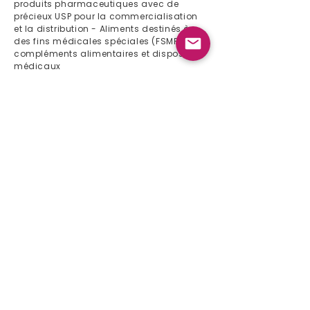
produits pharmaceutiques avec de
précieux USP pour la commercialisation
et la distribution - Aliments destinés à
des fins médicales spéciales (FSMP),
compléments alimentaires et dispositifs
médicaux
Liens rapides
Maison
À propos de nous
Liste de produits
Événement 2024
Bulletin
Contact
Liste de produits
Gynécologie
Gastro-entérologie
Pédiatrie
Immunologie
Orthopédie
Urologie
Cardiologie