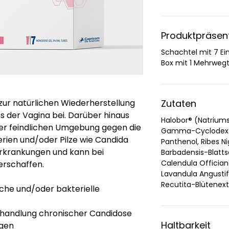
Produktpräsen
Schachtel mit 7 Ei
Box mit 1 Mehrweg
zur natürlichen Wiederherstellung
Zutaten
s der Vagina bei. Darüber hinaus
Halobor® (Natriums
ner feindlichen Umgebung gegen die
Gamma-Cyclodextri
rien und/oder Pilze wie Candida
Panthenol, Ribes N
Erkrankungen und kann bei
Barbadensis-Blatts
Calendula Officiana
erschaffen.
Lavandula Angusti
Recutita-Blütenext
he und/oder bakterielle
handlung chronischer Candidose
Haltbarkeit
gen