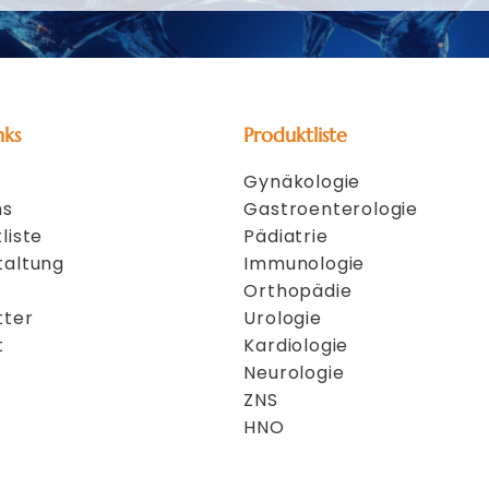
nks
Produktliste
Gynäkologie
ns
Gastroenterologie
liste
Pädiatrie
taltung
Immunologie
Orthopädie
tter
Urologie
t
Kardiologie
Neurologie
ZNS
HNO