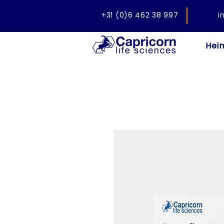
+31 (0)6 462 38 997
i
Hei