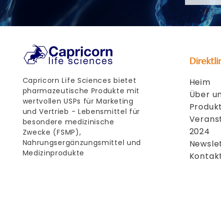
Direktli
Capricorn Life Sciences bietet
Heim
pharmazeutische Produkte mit
Über u
wertvollen USPs für Marketing
Produkt
und Vertrieb - Lebensmittel für
Verans
besondere medizinische
2024
Zwecke (FSMP),
Nahrungsergänzungsmittel und
Newsle
Medizinprodukte
Kontak
Ihr Partner für
Pharmaprodukte mit
Geschichte