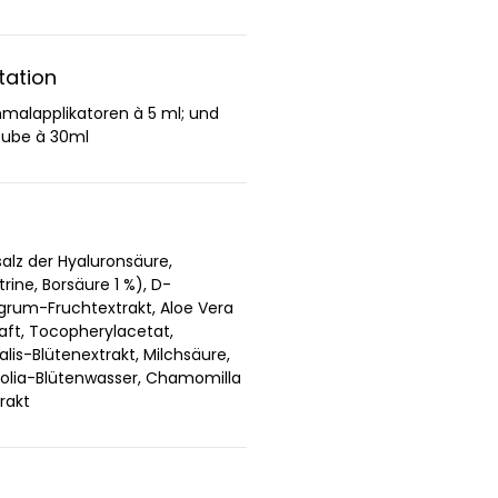
tation
nmalapplikatoren à 5 ml; und
tube à 30ml
alz der Hyaluronsäure,
ne, Borsäure 1 %), D-
igrum-Fruchtextrakt, Aloe Vera
aft, Tocopherylacetat,
lis-Blütenextrakt, Milchsäure,
folia-Blütenwasser, Chamomilla
rakt