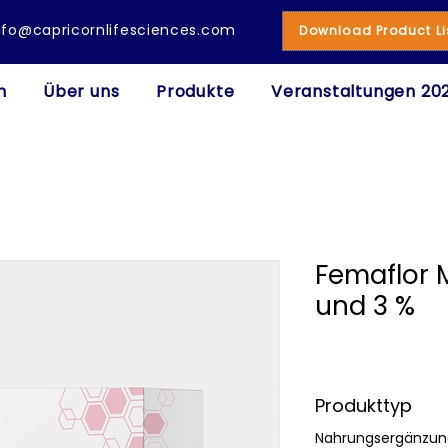
nfo@capricornlifesciences.com
Download Product Li
m
Über uns
Produkte
Veranstaltungen 20
Femaflor 
und 3 %
Produkttyp
Nahrungsergänzun