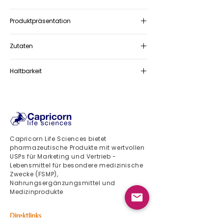
Nahrungsergänzungsmittel
Produktpräsentation
Packung mit 12 Beuteln mit je 20 ml
Zutaten
Lösung zum Einnehmen
Natrium, Kalium, Citrate, Chlorid,
Haltbarkeit
Glucose
36 Monate
Capricorn Life Sciences bietet
pharmazeutische Produkte mit wertvollen
USPs für Marketing und Vertrieb -
Lebensmittel für besondere medizinische
Zwecke (FSMP),
Nahrungsergänzungsmittel und
Medizinprodukte
Direktlinks